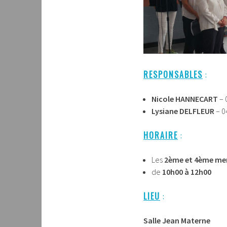
RESPONSABLES
:
Nicole HANNECART
– 
Lysiane DELFLEUR
– 0
HORAIRE
:
Les
2ème et 4ème mer
de
10h00 à 12h00
LIEU
:
Salle Jean Materne