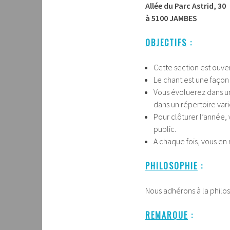
Allée du Parc Astrid, 30
à 5100 JAMBES
OBJECTIFS
:
Cette section est ouve
Le chant est une façon 
Vous évoluerez dans un
dans un répertoire vari
Pour clôturer l’année,
public.
A chaque fois, vous en 
PHILOSOPHIE
:
Nous adhérons à la philo
REMARQUE
: