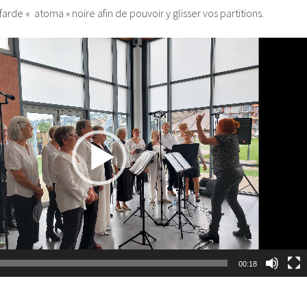
farde « atoma » noire afin de pouvoir y glisser vos partitions.
00:18