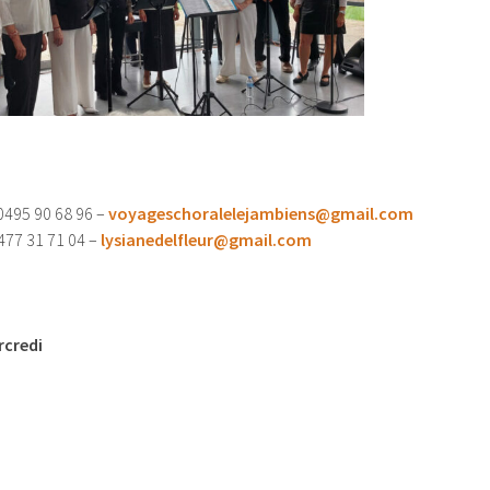
0495 90 68 96 –
voyageschoralelejambiens@gmail.com
477 31 71 04 –
lysianedelfleur@gmail.com
credi